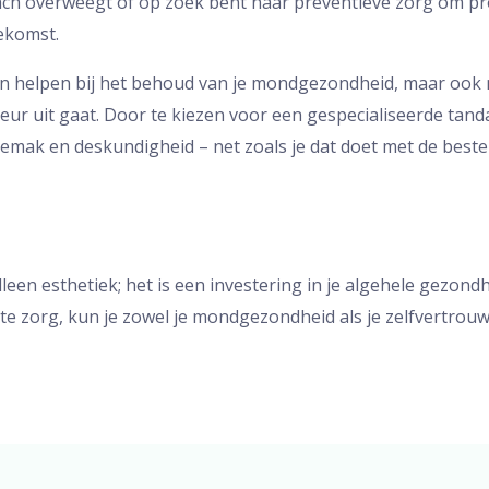
ach overweegt of op zoek bent naar preventieve zorg om p
oekomst.
een helpen bij het behoud van je mondgezondheid, maar ook m
eur uit gaat. Door te kiezen voor een gespecialiseerde tanda
emak en deskundigheid – net zoals je dat doet met de beste 
een esthetiek; het is een investering in je algehele gezondh
iste zorg, kun je zowel je mondgezondheid als je zelfvertro